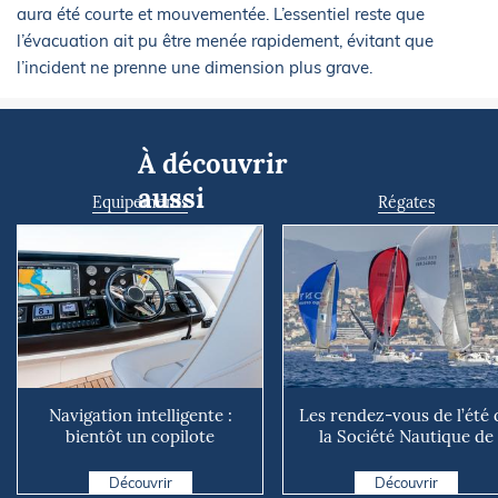
aura été courte et mouvementée. L’essentiel reste que
l’évacuation ait pu être menée rapidement, évitant que
l’incident ne prenne une dimension plus grave.
À découvrir
aussi
Equipements
Régates
Navigation intelligente :
Les rendez-vous de l’été 
bientôt un copilote
la Société Nautique de
numérique sur nos voiliers ?
Marseille
Découvrir
Découvrir