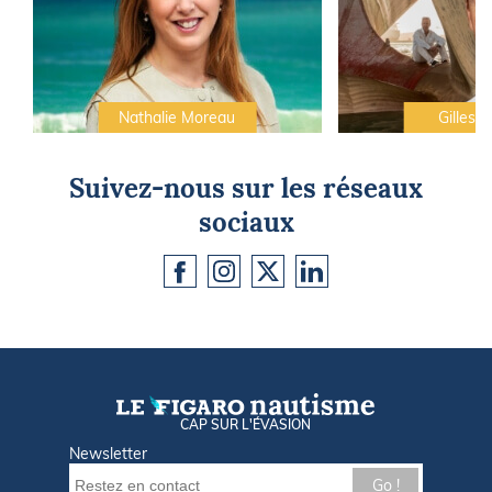
Nathalie Moreau
Gilles C
Suivez-nous sur les réseaux
sociaux
CAP SUR L'ÉVASION
Newsletter
Go !