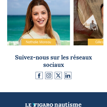
Nathalie Moreau
Gilles C
Suivez-nous sur les réseaux
sociaux