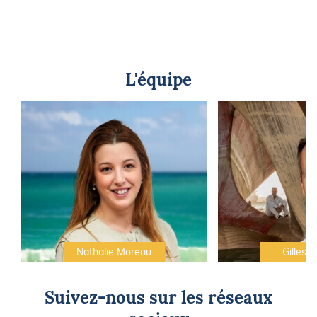
L'équipe
Nathalie Moreau
Gilles C
Suivez-nous sur les réseaux