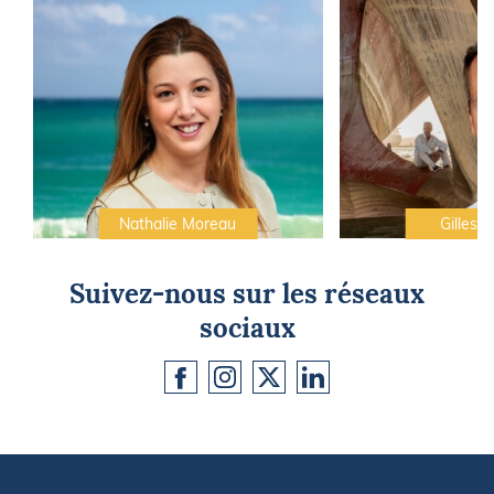
Nathalie Moreau
Gilles C
Suivez-nous sur les réseaux
sociaux