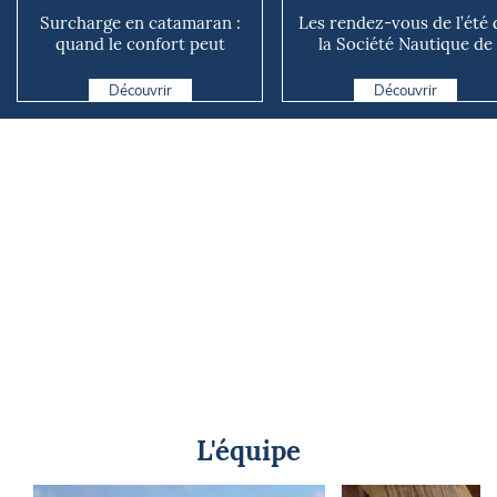
Surcharge en catamaran :
Les rendez-vous de l’été 
quand le confort peut
la Société Nautique de
coûter cher en mer
Marseille
Découvrir
Découvrir
L'équipe