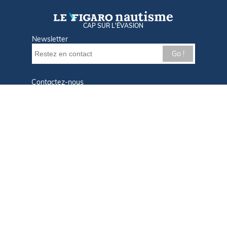
CAP SUR L'ÉVASION
Newsletter
Go !
Contactez-nous
Nos offres d'emploi
Tout savoir sur Le FIGARO Nautisme
Qui sommes-nous ?
Plan du site
Mentions légales
Paramètres des cookies
Infos cookies
Politique de confidentialité