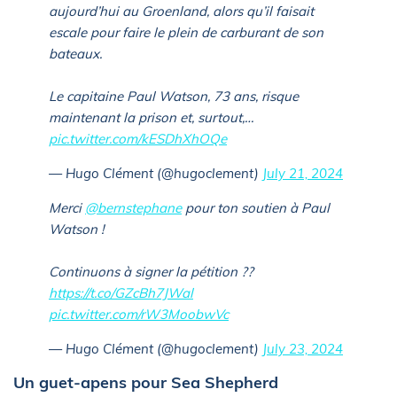
aujourd’hui au Groenland, alors qu’il faisait
escale pour faire le plein de carburant de son
bateaux.
Le capitaine Paul Watson, 73 ans, risque
maintenant la prison et, surtout,…
pic.twitter.com/kESDhXhOQe
— Hugo Clément (@hugoclement)
July 21, 2024
Merci
@bernstephane
pour ton soutien à Paul
Watson !
Continuons à signer la pétition ??
https://t.co/GZcBh7JWal
pic.twitter.com/rW3MoobwVc
— Hugo Clément (@hugoclement)
July 23, 2024
Un guet-apens pour Sea Shepherd