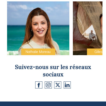
Nathalie Moreau
Gilles C
Suivez-nous sur les réseaux
sociaux