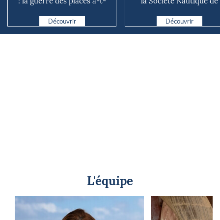
: la guerre des places a-t-
la Société Nautique de
elle vraiment comm...
Marseille
Découvrir
Découvrir
L'équipe