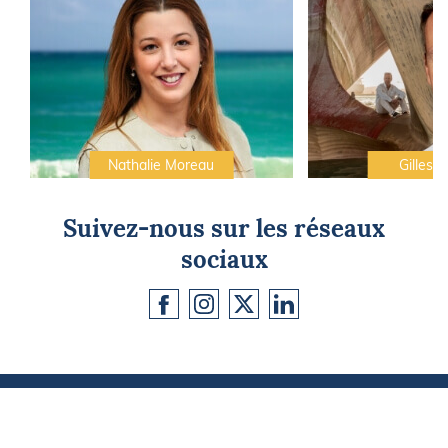
Nathalie Moreau
Gilles C
Suivez-nous sur les réseaux
sociaux
CAP SUR L'ÉVASION