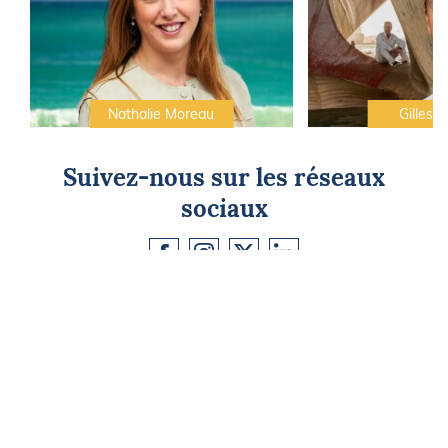
Nathalie Moreau
Gilles C
Suivez-nous sur les réseaux
sociaux
CAP SUR L'ÉVASION
Newsletter