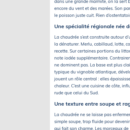
dans une grande marmite, on la sert b
encore du vent et des marées. Son par
le poisson juste cuit. Rien d’ostentato
Une spécialité régionale née d
La chaudrée s’est construite autour d’u
la dénaturer. Merlu, cabillaud, lotte,
recette. Sur certaines portions du litt
note iodée supplémentaire. Contrairem
ne dominent pas. La base est plus clair
typique du vignoble atlantique, déve
jouent un rôle central : elles épaissis
chaleur. C’est une cuisine de côte, inf
rude que celui du Sud.
Une texture entre soupe et ra
La chaudrée ne se laisse pas enfermer 
simple soupe, trop fluide pour devenir
qui fait son charme. Les morceaux de 