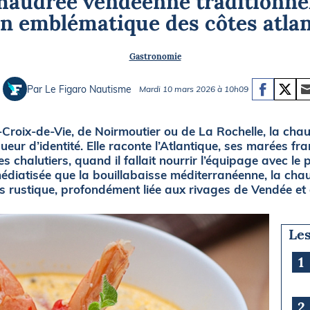
chaudrée vendéenne traditionnell
Briefings
ISIRS
n emblématique des côtes atla
che en mer
FLASH INFO
Gastronomie
ongée
isse
Par Le Figaro Nautisme
Mardi 10 mars 2026 à 10h09
s-Croix-de-Vie, de Noirmoutier ou de La Rochelle, la ch
eur d’identité. Elle raconte l’Atlantique, ses marées fr
es chalutiers, quand il fallait nourrir l’équipage avec le
édiatisée que la bouillabaisse méditerranéenne, la cha
lus rustique, profondément liée aux rivages de Vendée e
Les
1
2