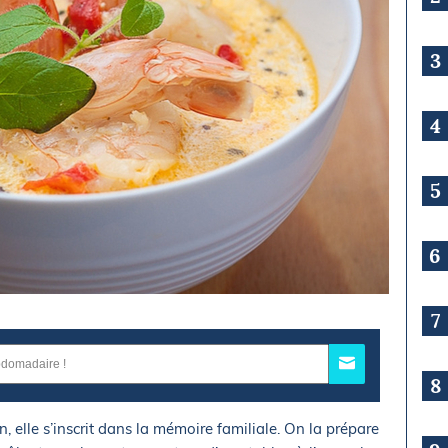
3
4
5
6
7
8
, elle s’inscrit dans la mémoire familiale. On la prépare