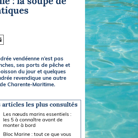
e : la soupe de
ntiques
audrée vendéenne n’est pas
anches, ses ports de pêche et
 poisson du jour et quelques
udrée revendique une autre
t de Charente-Maritime.
 articles les plus consultés
Les nœuds marins essentiels :
les 5 à connaître avant de
monter à bord
Bloc Marine : tout ce que vous