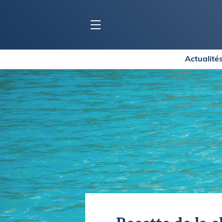
Actualité
BLOC MARINE
C
Ports
Co
Carnets de voyage
Ré
Dossiers de la
rédaction
La
Collection Bloc Marine
Tr
Application Bloc Marine
Ve
Règlementation
Ar
Ro
BATEAUX
Gu
Tr
Voiliers
Am
Bateaux à moteur