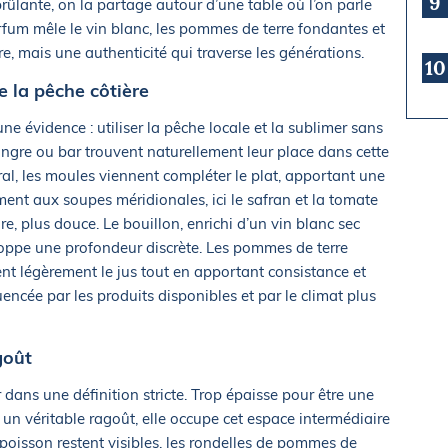
9
rûlante, on la partage autour d’une table où l’on parle
fum mêle le vin blanc, les pommes de terre fondantes et
ire, mais une authenticité qui traverse les générations.
10
e la pêche côtière
ne évidence : utiliser la pêche locale et la sublimer sans
 congre ou bar trouvent naturellement leur place dans cette
oral, les moules viennent compléter le plat, apportant une
ent aux soupes méridionales, ici le safran et la tomate
e, plus douce. Le bouillon, enrichi d’un vin blanc sec
loppe une profondeur discrète. Les pommes de terre
sent légèrement le jus tout en apportant consistance et
luencée par les produits disponibles et par le climat plus
goût
dans une définition stricte. Trop épaisse pour être une
 un véritable ragoût, elle occupe cet espace intermédiaire
poisson restent visibles, les rondelles de pommes de