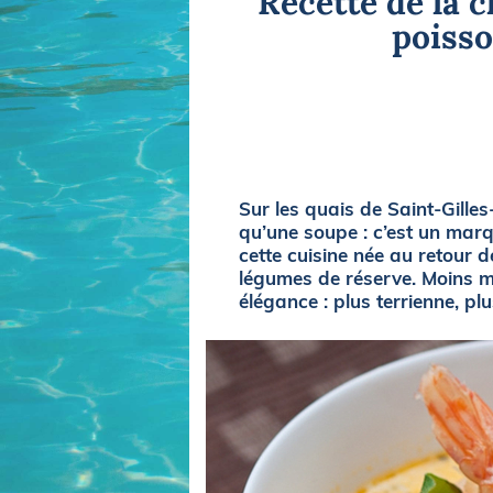
Recette de la 
Equipements
LO
poisso
Salons
Pê
Economie
Pl
Yachting
Gl
Sur les quais de Saint-Gille
qu’une soupe : c’est un marqu
cette cuisine née au retour d
légumes de réserve. Moins m
élégance : plus terrienne, p