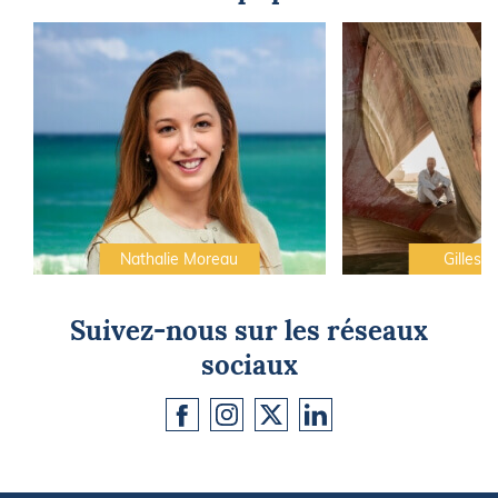
Nathalie Moreau
Gilles C
Suivez-nous sur les réseaux
sociaux