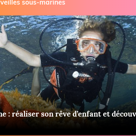
veilles sous-marines
Briefings
ISIRS
che en mer
FLASH INFO
ongée
isse
e : réaliser son rêve d’enfant et décou