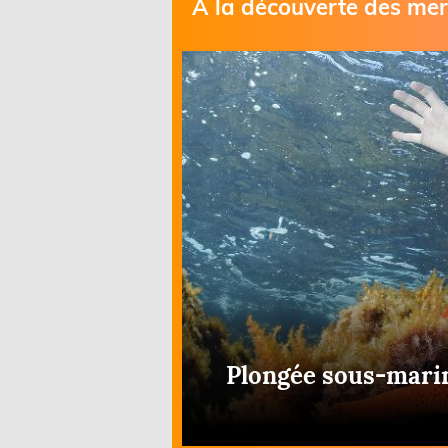
À la découverte des mer
Equipements
LO
Salons
Pê
Economie
Pl
Yachting
Gl
Plongée sous-marin