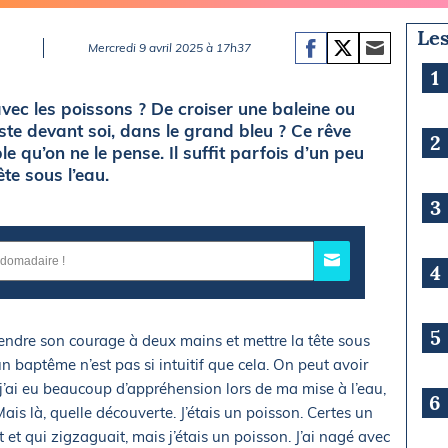
Les
Mercredi 9 avril 2025 à 17h37
1
vec les poissons ? De croiser une baleine ou
uste devant soi, dans le grand bleu ? Ce rêve
2
le qu’on ne le pense. Il suffit parfois d’un peu
te sous l’eau.
3
4
5
 prendre son courage à deux mains et mettre la tête sous
 un baptême n’est pas si intuitif que cela. On peut avoir
’ai eu beaucoup d’appréhension lors de ma mise à l’eau,
6
ais là, quelle découverte. J’étais un poisson. Certes un
 et qui zigzaguait, mais j’étais un poisson. J’ai nagé avec