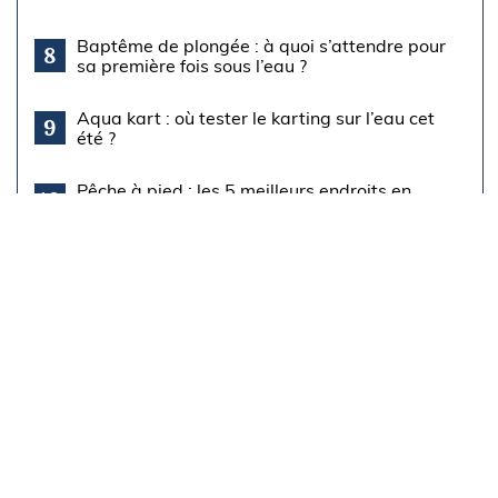
Baptême de plongée : à quoi s’attendre pour
8
sa première fois sous l’eau ?
Aqua kart : où tester le karting sur l’eau cet
9
été ?
Pêche à pied : les 5 meilleurs endroits en
10
France pour ramasser...
À découvrir
aussi
Equipements
Régates