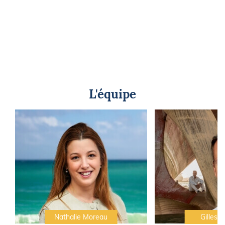
L'équipe
Nathalie Moreau
Gilles C