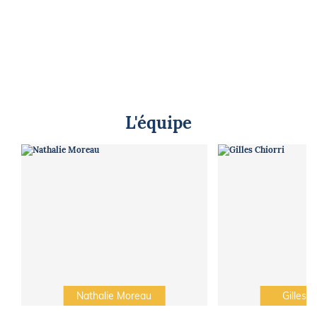
L'équipe
Nathalie Moreau
Gilles C