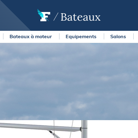
Bateaux
Bateaux à moteur
Equipements
Salons
OURSES
MÉTÉO MARINE
urses au large
LIFESTYLE
gates
Shopping
 Solitaire du Figaro Paprec
Culture nautique
ansat Paprec
Gastronomie
ndée Globe
Blogs
kea Ultim Challenge
SERVICES
ute du Rhum - Destination
adeloupe
Nos magazines
ansat Café l'Or
La newsletter
erica's Cup
METEO CONSULT Marine