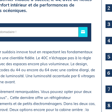
nfort intérieur et de performances de
2
s océaniques.
3
4
r suédois innove tout en respectant les fondamentaux
5
e une clientèle fidèle. Le 40C n'échappe pas à la règle
vec des espaces encore plus volumineux. Le design,
codes du 44 ou encore du 64 avec une carène élargi, de
6
 de luminosité. Une luminosité accentuée par 6 vitrages
ne avant.
7
culièrement remarquables. Vous pouvez opter pour deux
s"... Cette dernière offre un réfrigérateur
ments et de petits électroménagers. Dans les deux cas,
8
travé. Deux options encore pour la cabine arrière : la