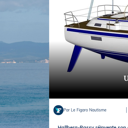
Equipements
LO
Salons
Pê
Economie
Pl
Yachting
Gl
U
Par Le Figaro Nautisme
Hallberg-Rassy réinvente son d