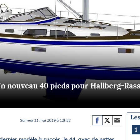
Briefings
ISIRS
che en mer
FLASH INFO
ongée
isse
n nouveau 40 pieds pour Hallberg-Ras
Les
Samedi 11 mai 2019 à 12h32
1
ernier modèle à succès, le 44, avec de nettes