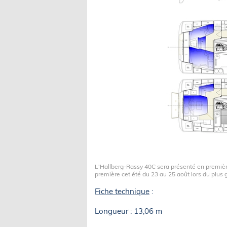
L'Hallberg-Rassy 40C sera présenté en premièr
première cet été du 23 au 25 août lors du plus 
Fiche technique
:
Longueur : 13,06 m