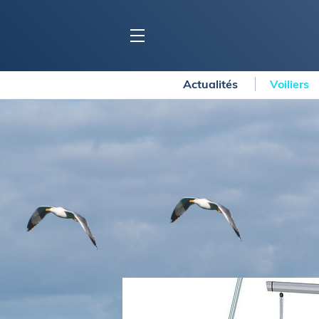
Actualités
Voiliers
BLOC MARINE
C
Ports
Co
Carnets de voyage
Ré
Dossiers de la
rédaction
La
Collection Bloc Marine
Tr
Application Bloc Marine
Ve
Règlementation
Ar
Ro
BATEAUX
Gu
Tr
Voiliers
Am
Bateaux à moteur