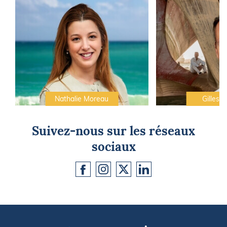
Nathalie Moreau
Gilles C
Suivez-nous sur les réseaux
sociaux