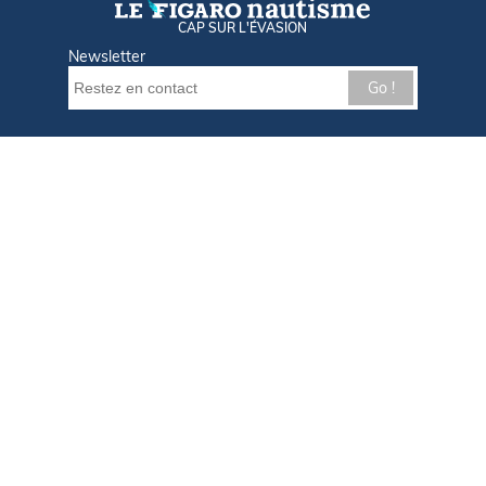
CAP SUR L'ÉVASION
Newsletter
Go !
Contactez-nous
Nos offres d'emploi
Tout savoir sur Le FIGARO Nautisme
Qui sommes-nous ?
Plan du site
Mentions légales
Paramètres des cookies
Infos cookies
Politique de confidentialité
CGU