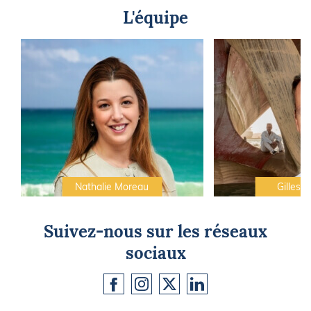
L'équipe
Nathalie Moreau
Gilles C
Suivez-nous sur les réseaux
sociaux