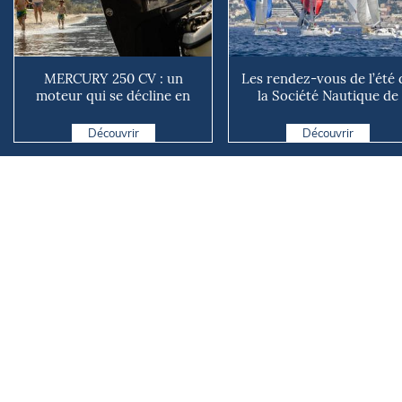
MERCURY 250 CV : un
Les rendez-vous de l’été 
moteur qui se décline en
la Société Nautique de
plusieurs versions suivant ...
Marseille
Découvrir
Découvrir