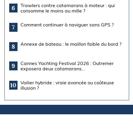
Trawlers contre catamarans à moteur : qui
6
consomme le moins au mille ?
Comment continuer à naviguer sans GPS ?
7
Annexe de bateau : le maillon faible du bord ?
8
Cannes Yachting Festival 2026 : Outremer
9
exposera deux catamarans...
Voilier hybride : vraie avancée ou coûteuse
10
illusion ?
À découvrir
aussi
Economie
Régates