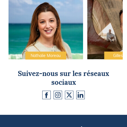
Nathalie Moreau
Gilles C
Suivez-nous sur les réseaux
sociaux