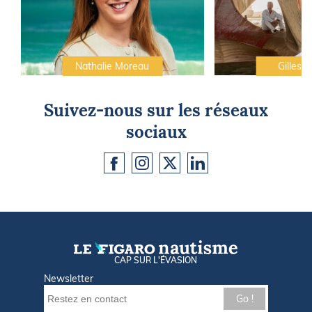
Nathalie Moreau
Gilles C
Suivez-nous sur les réseaux
sociaux
CAP SUR L'ÉVASION
Newsletter
Go !