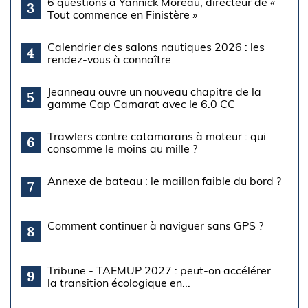
6 questions à Yannick Moreau, directeur de «
3
Tout commence en Finistère »
Calendrier des salons nautiques 2026 : les
4
rendez-vous à connaître
Jeanneau ouvre un nouveau chapitre de la
5
gamme Cap Camarat avec le 6.0 CC
Trawlers contre catamarans à moteur : qui
6
consomme le moins au mille ?
Annexe de bateau : le maillon faible du bord ?
7
Comment continuer à naviguer sans GPS ?
8
Tribune - TAEMUP 2027 : peut-on accélérer
9
la transition écologique en...