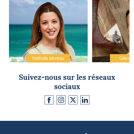
Nathalie Moreau
Gilles C
Suivez-nous sur les réseaux
sociaux