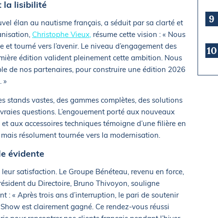
la lisibilité
9
el élan au nautisme français, a séduit par sa clarté et
anisation,
Christophe Vieux,
résume cette vision : « Nous
ble et tourné vers l’avenir. Le niveau d’engagement des
10
emière édition valident pleinement cette ambition. Nous
le de nos partenaires, pour construire une édition 2026
. »
 : des stands vastes, des gammes complètes, des solutions
 vraies questions. L’engouement porté aux nouveaux
 et aux accessoires techniques témoigne d’une filière en
mais résolument tournée vers la modernisation.
e évidente
 leur satisfaction. Le Groupe Bénéteau, revenu en force,
résident du Directoire, Bruno Thivoyon, souligne
 : « Après trois ans d’interruption, le pari de soutenir
c Show est clairement gagné. Ce rendez-vous réussi