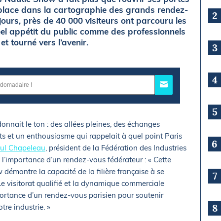
a place dans la cartographie des grands rendez-
2
ours, près de 40 000 visiteurs ont parcouru les
éel appétit du public comme des professionnels
et tourné vers l’avenir.
3
4
5
onnait le ton : des allées pleines, des échanges
ts et un enthousiasme qui rappelait à quel point Paris
6
ul Chapeleau
, président de la Fédération des Industries
 l’importance d’un rendez-vous fédérateur : « Cette
démontre la capacité de la filière française à se
7
 Le visitorat qualifié et la dynamique commerciale
portance d’un rendez-vous parisien pour soutenir
8
tre industrie. »