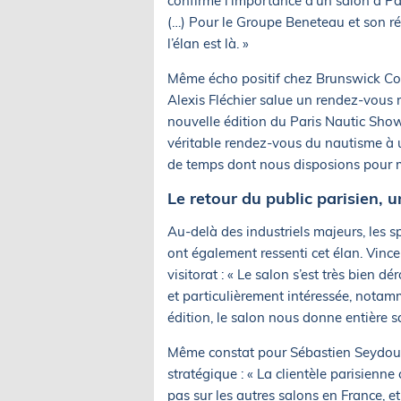
confirme l’importance d’un salon à Par
(…) Pour le Groupe Beneteau et son rés
l’élan est là. »
Même écho positif chez Brunswick Cor
Alexis Fléchier salue un rendez-vous r
nouvelle édition du Paris Nautic Sho
véritable rendez-vous du nautisme à u
de temps dont nous disposions pour met
Le retour du public parisien, u
Au-delà des industriels majeurs, les
ont également ressenti cet élan. Vinc
visitorat : « Le salon s’est très bien 
et particulièrement intéressée, notam
édition, le salon nous donne entière sa
Même constat pour Sébastien Seydoux,
stratégique : « La clientèle parisienn
pas sur les autres salons en France, et