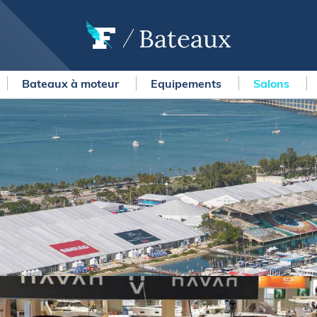
Bateaux
Bateaux à moteur
Equipements
Salons
OURSES
MÉTÉO MARINE
urses au large
LIFESTYLE
gates
Shopping
 Solitaire du Figaro Paprec
Culture nautique
ansat Paprec
Gastronomie
ndée Globe
Blogs
kea Ultim Challenge
SERVICES
ute du Rhum - Destination
adeloupe
Nos magazines
ansat Café l'Or
La newsletter
erica's Cup
METEO CONSULT Marine