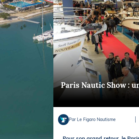
Equipements
LO
Salons
Pê
Economie
Pl
Yachting
Gl
Paris Nautic Show : u
Par Le Figaro Nautisme
Pour son grand retour, le Pari