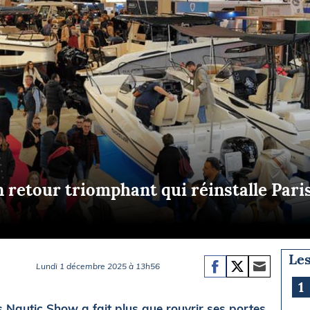
Briefings
ISIRS
che en mer
FLASH INFO
ongée
isse
n retour triomphant qui réinstalle Par
Les
Lundi 1 décembre 2025 à 13h56
1
s Nautic Show a fait plus que rouvrir ses portes