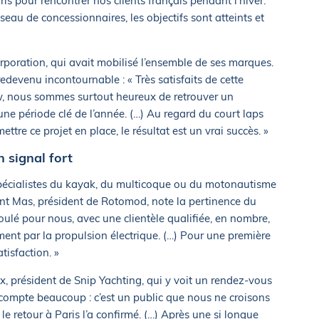
is pour rencontrer nos clients français pendant l’hiver.
eau de concessionnaires, les objectifs sont atteints et
poration, qui avait mobilisé l’ensemble de ses marques.
edevenu incontournable : « Très satisfaits de cette
w, nous sommes surtout heureux de retrouver un
ne période clé de l’année. (…) Au regard du court laps
tre ce projet en place, le résultat est un vrai succès. »
n signal fort
 spécialistes du kayak, du multicoque ou du motonautisme
ent Mas, président de Rotomod, note la pertinence du
déroulé pour nous, avec une clientèle qualifiée, en nombre,
ment par la propulsion électrique. (…) Pour une première
tisfaction. »
 président de Snip Yachting, qui y voit un rendez-vous
e compte beaucoup : c’est un public que nous ne croisons
 le retour à Paris l’a confirmé. (…) Après une si longue