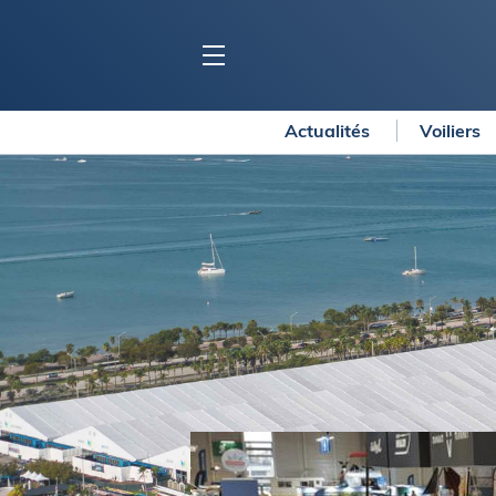
Actualités
Voiliers
BLOC MARINE
C
Ports
Co
Carnets de voyage
Ré
Dossiers de la
rédaction
La
Collection Bloc Marine
Tr
Application Bloc Marine
Ve
Règlementation
Ar
Ro
BATEAUX
Gu
Tr
Voiliers
Am
Bateaux à moteur