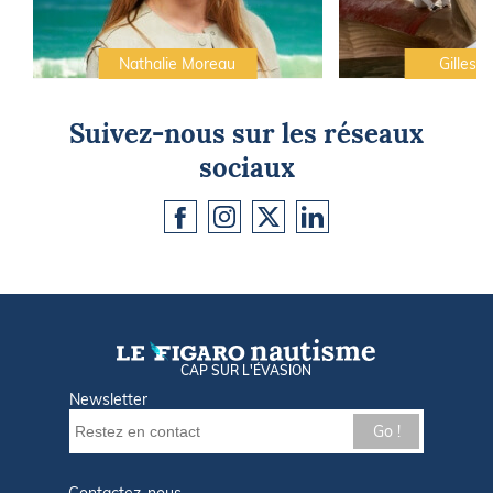
Nathalie Moreau
Gilles C
Suivez-nous sur les réseaux
sociaux
CAP SUR L'ÉVASION
Newsletter
Go !
Contactez-nous