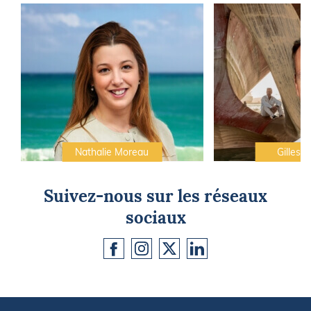
Nathalie Moreau
Gilles C
Suivez-nous sur les réseaux
sociaux