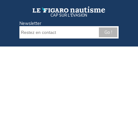
CAP SUR L'ÉVASION
Newsletter
Go !
Contactez-nous
Nos offres d'emploi
Tout savoir sur Le FIGARO Nautisme
Qui sommes-nous ?
Plan du site
Mentions légales
Paramètres des cookies
Infos cookies
Politique de confidentialité