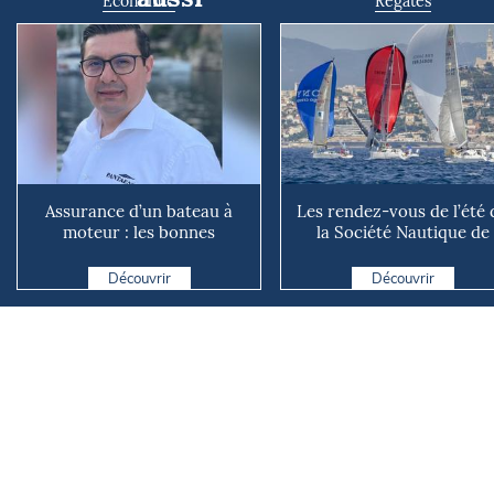
Economie
Régates
Assurance d’un bateau à
Les rendez-vous de l’été 
moteur : les bonnes
la Société Nautique de
questions à se poser avant
Marseille
d...
Découvrir
Découvrir