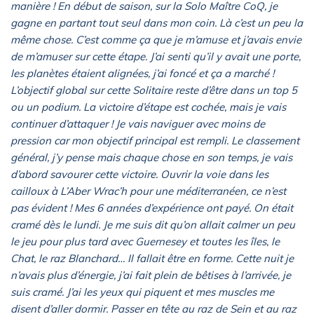
manière ! En début de saison, sur la Solo Maître CoQ, je
gagne en partant tout seul dans mon coin. Là c’est un peu la
même chose. C’est comme ça que je m’amuse et j’avais envie
de m’amuser sur cette étape. J’ai senti qu’il y avait une porte,
les planètes étaient alignées, j’ai foncé et ça a marché !
L’objectif global sur cette Solitaire reste d’être dans un top 5
ou un podium. La victoire d’étape est cochée, mais je vais
continuer d’attaquer ! Je vais naviguer avec moins de
pression car mon objectif principal est rempli. Le classement
général, j’y pense mais chaque chose en son temps, je vais
d’abord savourer cette victoire. Ouvrir la voie dans les
cailloux à L’Aber Wrac’h pour une méditerranéen, ce n’est
pas évident ! Mes 6 années d’expérience ont payé. On était
cramé dès le lundi. Je me suis dit qu’on allait calmer un peu
le jeu pour plus tard avec Guernesey et toutes les îles, le
Chat, le raz Blanchard… Il fallait être en forme. Cette nuit je
n’avais plus d’énergie, j’ai fait plein de bêtises à l’arrivée, je
suis cramé. J’ai les yeux qui piquent et mes muscles me
disent d’aller dormir. Passer en tête au raz de Sein et au raz