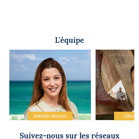
L'équipe
Nathalie Moreau
Gilles C
Suivez-nous sur les réseaux