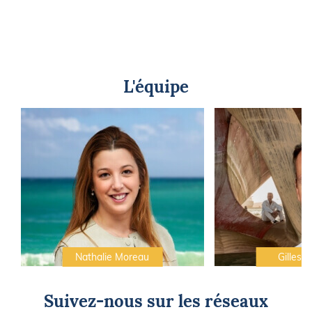
L'équipe
Nathalie Moreau
Gilles C
Suivez-nous sur les réseaux