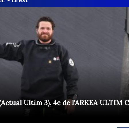
 - Brest
Briefings
ISIRS
che en mer
FLASH INFO
ongée
isse
Actual Ultim 3), 4e de l'ARKEA ULTIM 