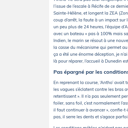
l’issue de l’escale à Récife de ce derni
Sainte-Hélène, et longent la ZEA (Zon
coup d’arrêt, la faute à un impact sur 
un peu plus de 24 heures, l’équipe d’Ac
avec un bateau « pas à 100% mais sain
Indien, le marin se résout à une nouvel
la casse du mécanisme qui permet au fo
ça a été une énorme déception, je n’ai
là pour réparer, l’accueil à Dunedin es
Pas épargné par les condition
En reprenant la course, ‘Antho’ avait to
les vagues s’éclatent contre les bras 
retentissent ». Il n’a pas seulement p
foiler, sans foil, c’est normalement l’a
il faut continuer à avancer », confie-t-il
pas, il serre les dents et s’agace parfo
Les conditions météos n’aident pas no