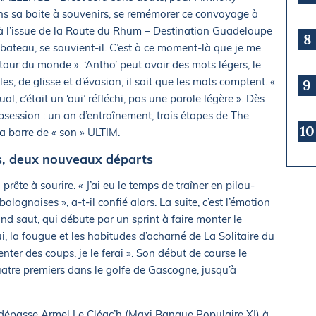
ns sa boite à souvenirs, se remémorer ce convoyage à
s à l’issue de la Route du Rhum – Destination Guadeloupe
8
n bateau, se souvient-il. C’est à ce moment-là que je me
e tour du monde ». ‘Antho’ peut avoir des mots légers, le
ples, de glisse et d’évasion, il sait que les mots comptent. «
9
l, c’était un ‘oui’ réfléchi, pas une parole légère ». Dès
bsession : un an d’entraînement, trois étapes de The
10
a barre de « son » ULTIM.
s, deux nouveaux départs
prête à sourire. « J’ai eu le temps de traîner en pilou-
lognaises », a-t-il confié alors. La suite, c’est l’émotion
and saut, qui débute par un sprint à faire monter le
ui, la fougue et les habitudes d’acharné de La Solitaire du
nter des coups, je le ferai ». Son début de course le
uatre premiers dans le golfe de Gascogne, jusqu’à
l dépasse Armel Le Cléac’h (Maxi Banque Populaire XI) à