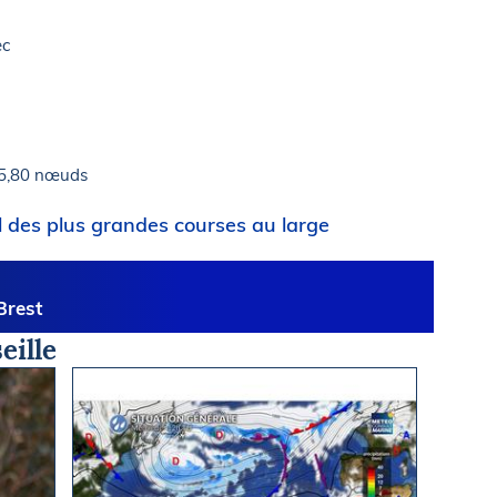
ec
15,80 nœuds
l des plus grandes courses au large
rest
eille