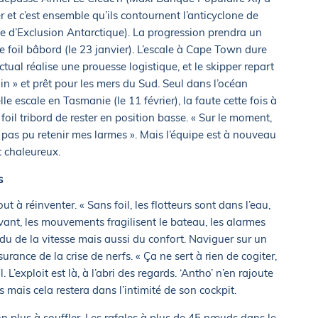
er et c’est ensemble qu’ils contournent l’anticyclone de
e d’Exclusion Antarctique). La progression prendra un
le foil bâbord (le 23 janvier). L’escale à Cape Town dure
tual réalise une prouesse logistique, et le skipper repart
 » et prêt pour les mers du Sud. Seul dans l’océan
le escale en Tasmanie (le 11 février), la faute cette fois à
il tribord de rester en position basse. « Sur le moment,
 pas pu retenir mes larmes ». Mais l’équipe est à nouveau
t chaleureux.
s
ut à réinventer. « Sans foil, les flotteurs sont dans l’eau,
avant, les mouvements fragilisent le bateau, les alarmes
erdu de la vitesse mais aussi du confort. Naviguer sur un
ssurance de la crise de nerfs. « Ça ne sert à rien de cogiter,
. L’exploit est là, à l’abri des regards. ‘Antho’ n’en rajoute
is mais cela restera dans l’intimité de son cockpit.
n plus à souffler. Les rafales à plus de 45 nœuds dans le