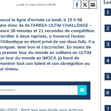
Les
Lundi 11 mars 2024 à 15h36
1
assé la ligne d’arrivée ce lundi, à 15 h 08
ermine donc 4e de l’ARKEA ULTIM CHALLENGE –
2
 heure 38 minutes et 21 secondes de compétition.
rrêter à deux reprises, a traversé l’océan
l’Atlantique en étant privé de ses deux foils. Il a
3
viguer, tenir bon et s’accrocher. En moins de
n premier tour du monde en solitaire en ULTIM
d’un tour du monde en IMOCA (à bord de
4
montrer tout son talent et son abnégation au
ut niveau.
5
6
7
CHALLENGE - Brest sera sans doute, pour Anthony