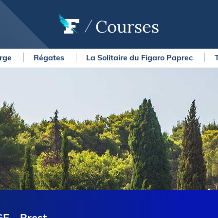
Courses
arge
Régates
La Solitaire du Figaro Paprec
OURSES
MÉTÉO MARINE
urses au large
LIFESTYLE
gates
Shopping
 Solitaire du Figaro Paprec
Culture nautique
ansat Paprec
Gastronomie
ndée Globe
Blogs
kea Ultim Challenge
SERVICES
ute du Rhum - Destination
adeloupe
Nos magazines
ansat Café l'Or
La newsletter
erica's Cup
METEO CONSULT Marine