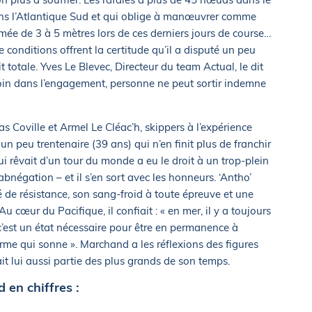
 dans l’Atlantique Sud et qui oblige à manœuvrer comme
rmée de 3 à 5 mètres lors de ces derniers jours de course…
conditions offrent la certitude qu’il a disputé un peu
t totale. Yves Le Blevec, Directeur du team Actual, le dit
s loin dans l’engagement, personne ne peut sortir indemne
 Coville et Armel Le Cléac’h, skippers à l’expérience
un peu trentenaire (39 ans) qui n’en finit plus de franchir
qui rêvait d’un tour du monde a eu le droit à un trop-plein
abnégation – et il s’en sort avec les honneurs. ‘Antho’
té de résistance, son sang-froid à toute épreuve et une
 cœur du Pacifique, il confiait : « en mer, il y a toujours
 c’est un état nécessaire pour être en permanence à
larme qui sonne ». Marchand a les réflexions des figures
ait lui aussi partie des plus grands de son temps.
en chiffres :