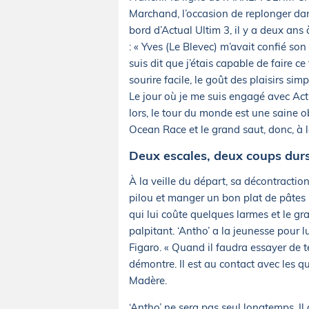
Marchand, l’occasion de replonger da
bord d’Actual Ultim 3, il y a deux an
: « Yves (Le Blevec) m’avait confié so
suis dit que j’étais capable de faire c
sourire facile, le goût des plaisirs sim
Le jour où je me suis engagé avec Actua
lors, le tour du monde est une saine o
Ocean Race et le grand saut, donc, à l
Deux escales, deux coups dur
À la veille du départ, sa décontraction 
pilou et manger un bon plat de pâtes bo
qui lui coûte quelques larmes et le gr
palpitant. ‘Antho’ a la jeunesse pour l
Figaro. « Quand il faudra essayer de te
démontre. Il est au contact avec les q
Madère.
‘Antho’ ne sera pas seul longtemps. I