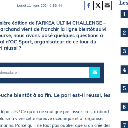
Les
Lundi 11 mars 2024 à 15h44
1
emière édition de l’ARKEA ULTIM CHALLENGE –
rchand vient de franchir la ligne bientôt suivi
2
 course, nous avons posé quelques questions à
ral d’OC Sport, organisateur de ce tour du
i réussi ?
3
4
5
che bientôt à sa fin. Le pari est-il réussi, les
6
 dépassés ! Ce qu’on ne souligne pas assez, c’est d’abord
isir à vivre cette épreuve océanique et à l’organiser
7
marins. Parce qu'il ne faut pas oublier que si on crée des