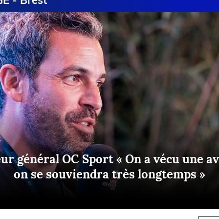
 - Brest
Briefings
ISIRS
che en mer
FLASH INFO
ongée
isse
eur général OC Sport « On a vécu une av
on se souviendra très longtemps »