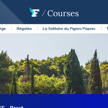
Courses
arge
Régates
La Solitaire du Figaro Paprec
OURSES
MÉTÉO MARINE
urses au large
LIFESTYLE
gates
Shopping
 Solitaire du Figaro Paprec
Culture nautique
ansat Paprec
Gastronomie
ndée Globe
Blogs
kea Ultim Challenge
SERVICES
ute du Rhum - Destination
adeloupe
Nos magazines
ansat Café l'Or
La newsletter
erica's Cup
METEO CONSULT Marine