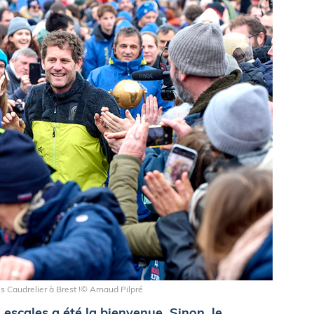
es Caudrelier à Brest !© Arnaud Pilpré
 escales a été la bienvenue. Sinon, le