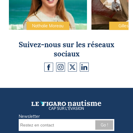
Nathalie Moreau
Gilles C
Suivez-nous sur les réseaux
sociaux
CAP SUR L'ÉVASION
Newsletter
Go !