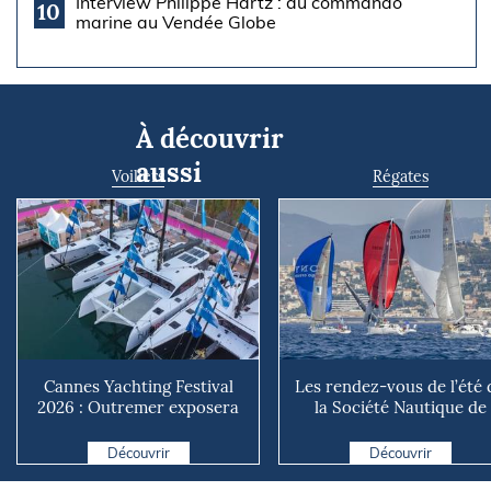
Interview Philippe Hartz : du commando
10
marine au Vendée Globe
À découvrir
aussi
Voiliers
Régates
Cannes Yachting Festival
Les rendez-vous de l’été 
2026 : Outremer exposera
la Société Nautique de
deux catamarans taillé...
Marseille
Découvrir
Découvrir