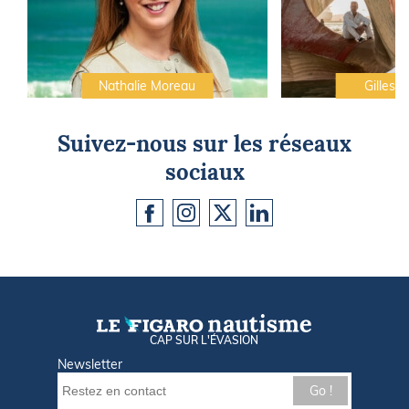
Nathalie Moreau
Gilles C
Suivez-nous sur les réseaux
sociaux
CAP SUR L'ÉVASION
Newsletter
Go !