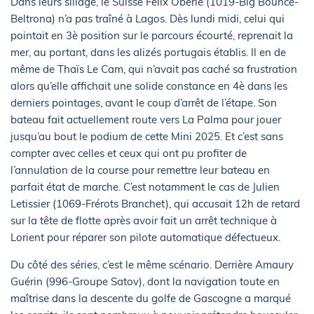
Dans leurs sillage, le Suisse Félix Oberle (1019-Big Bounce-
Beltrona) n’a pas traîné à Lagos. Dès lundi midi, celui qui
pointait en 3è position sur le parcours écourté, reprenait la
mer, au portant, dans les alizés portugais établis. Il en de
même de Thaïs Le Cam, qui n’avait pas caché sa frustration
alors qu’elle affichait une solide constance en 4è dans les
derniers pointages, avant le coup d’arrêt de l’étape. Son
bateau fait actuellement route vers La Palma pour jouer
jusqu’au bout le podium de cette Mini 2025. Et c’est sans
compter avec celles et ceux qui ont pu profiter de
l’annulation de la course pour remettre leur bateau en
parfait état de marche. C’est notamment le cas de Julien
Letissier (1069-Frérots Branchet), qui accusait 12h de retard
sur la tête de flotte après avoir fait un arrêt technique à
Lorient pour réparer son pilote automatique défectueux.
Du côté des séries, c’est le même scénario. Derrière Amaury
Guérin (996-Groupe Satov), dont la navigation toute en
maîtrise dans la descente du golfe de Gascogne a marqué