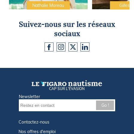
Nathalie Moreau
Gilles C
Suivez-nous sur les réseaux
sociaux
CAP SUR L'ÉVASION
Newsletter
Go !
Contactez-nous
Nos offres d'emploi