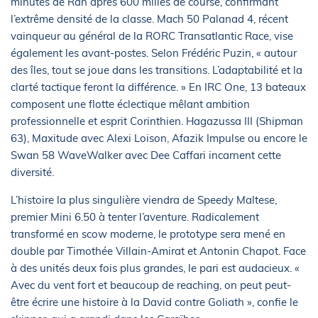
minutes de Rán après 600 milles de course, confirmant
l’extrême densité de la classe. Mach 50 Palanad 4, récent
vainqueur au général de la RORC Transatlantic Race, vise
également les avant-postes. Selon Frédéric Puzin, « autour
des îles, tout se joue dans les transitions. L’adaptabilité et la
clarté tactique feront la différence. » En IRC One, 13 bateaux
composent une flotte éclectique mêlant ambition
professionnelle et esprit Corinthien. Hagazussa III (Shipman
63), Maxitude avec Alexi Loison, Afazik Impulse ou encore le
Swan 58 WaveWalker avec Dee Caffari incarnent cette
diversité.
L’histoire la plus singulière viendra de Speedy Maltese,
premier Mini 6.50 à tenter l’aventure. Radicalement
transformé en scow moderne, le prototype sera mené en
double par Timothée Villain-Amirat et Antonin Chapot. Face
à des unités deux fois plus grandes, le pari est audacieux. «
Avec du vent fort et beaucoup de reaching, on peut peut-
être écrire une histoire à la David contre Goliath », confie le