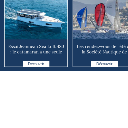
Essai Jeanneau Sea Loft 480
Les rendez-vous de l’été 
: le catamaran à une seule
la Société Nautique de
coque !
Marseille
Découvrir
Découvrir