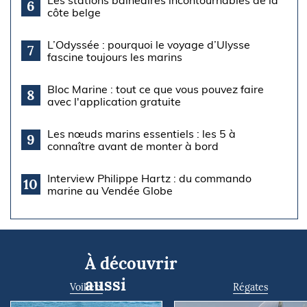
Les stations balnéaires incontournables de la
6
côte belge
L’Odyssée : pourquoi le voyage d’Ulysse
7
fascine toujours les marins
Bloc Marine : tout ce que vous pouvez faire
8
avec l'application gratuite
Les nœuds marins essentiels : les 5 à
9
connaître avant de monter à bord
Interview Philippe Hartz : du commando
10
marine au Vendée Globe
À découvrir
aussi
Voiliers
Régates