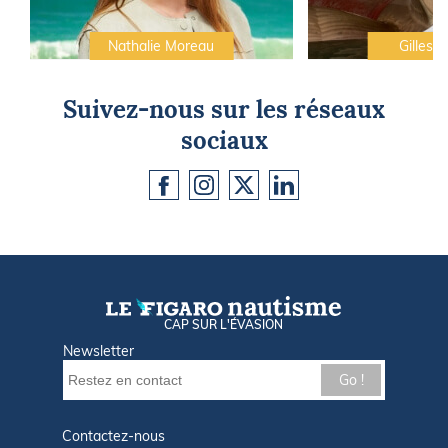
Nathalie Moreau
Gilles C
Suivez-nous sur les réseaux
sociaux
CAP SUR L'ÉVASION
Newsletter
Go !
Contactez-nous