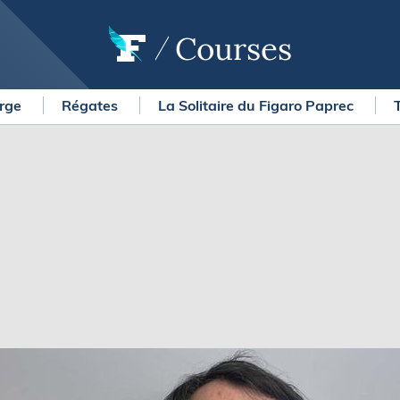
Courses
arge
Régates
La Solitaire du Figaro Paprec
OURSES
MÉTÉO MARINE
urses au large
LIFESTYLE
gates
Shopping
 Solitaire du Figaro Paprec
Culture nautique
ansat Paprec
Gastronomie
ndée Globe
Blogs
kea Ultim Challenge
SERVICES
ute du Rhum - Destination
adeloupe
Nos magazines
ansat Café l'Or
La newsletter
erica's Cup
METEO CONSULT Marine