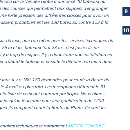
e Imoca car le Vendée Globe a annoncé 40 bateaux au
e des courses qui permettent aux skippers d’engranger
9
 une forte pression des différentes classes pour avoir un
assera probablement les 130 bateaux, contre 123 à la
10
sur l’écluse, que l’on mène avec les services techniques du
 25 m et les bateaux font 23 m… c’est juste ! Ils ne
l y a trop de risques. Il y a donc toute une installation en
er d’abord le bateau et ensuite le déhaler à la main dans
 ce jour, il y a 160-170 demandes pour courir la Route du
 le 4 avril au plus tard. Les inscriptions clôturent le 31
 la liste de ceux qui pourront participer. Nous allons
nt jusqu’au 6 octobre pour leur qualification de 1200
equel ils comptent courir la Route du Rhum. Ce sont les
tenaires techniques et notamment
METEO CONSULT