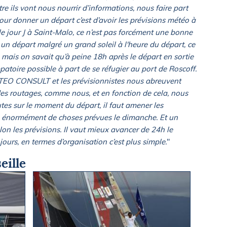
re ils vont nous nourrir d’informations, nous faire part
pour donner un départ c’est d’avoir les prévisions météo à
le jour J à Saint-Malo, ce n’est pas forcément une bonne
r un départ malgré un grand soleil à l'heure du départ, ce
 mais on savait qu’à peine 18h après le départ en sortie
atoire possible à part de se réfugier au port de Roscoff.
ETEO CONSULT et les prévisionnistes nous abreuvent
 des routages, comme nous, et en fonction de cela, nous
utes sur le moment du départ, il faut amener les
y a énormément de choses prévues le dimanche. Et un
on les prévisions. Il vaut mieux avancer de 24h le
jours, en termes d’organisation c’est plus simple.
"
eille