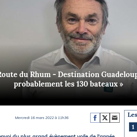
Briefings
ISIRS
che en mer
FLASH INFO
ongée
isse
 Route du Rhum - Destination Guadeloup
probablement les 130 bateaux »
Les
Mercredi 16 mars 2022 à 11h36
1
nvoi du plus grand évènement voile de l'année,