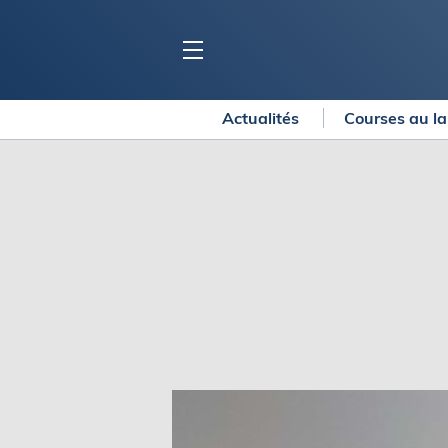
Actualités
Courses au l
BLOC MARINE
C
Ports
Co
Carnets de voyage
Ré
Dossiers de la
rédaction
La
Collection Bloc Marine
Tr
Application Bloc Marine
Ve
Règlementation
Ar
Ro
BATEAUX
Gu
Tr
Voiliers
Am
Bateaux à moteur