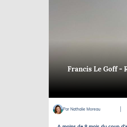
Equipements
LO
Salons
Pê
Economie
Pl
Yachting
Gl
Francis Le Goff -
Par Nathalie Moreau
A moins de 8 mois du coup d'e