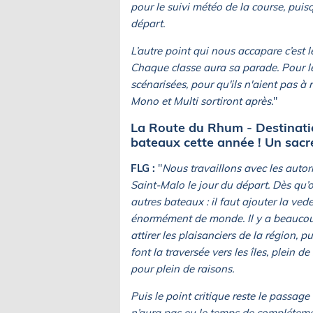
pour le suivi météo de la course, puisq
départ.
L’autre point qui nous accapare c’est 
Chaque classe aura sa parade. Pour les
scénarisées, pour qu'ils n'aient pas à 
Mono et Multi sortiront après.
"
La Route du Rhum - Destinati
bateaux cette année ! Un sacré
FLG :
"
Nous travaillons avec les autori
Saint-Malo le jour du départ. Dès qu’o
autres bateaux : il faut ajouter la ved
énormément de monde. Il y a beaucoup
attirer les plaisanciers de la région, p
font la traversée vers les îles, plein
pour plein de raisons.
Puis le point critique reste le passage
n’aura pas eu le temps de compléteme