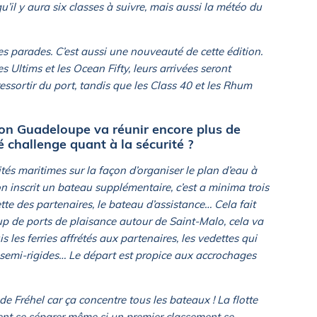
u’il y aura six classes à suivre, mais aussi la météo du
les parades. C’est aussi une nouveauté de cette édition.
 Ultims et les Ocean Fifty, leurs arrivées seront
ressortir du port, tandis que les Class 40 et les Rhum
on Guadeloupe va réunir encore plus de
 challenge quant à la sécurité ?
tés maritimes sur la façon d’organiser le plan d’eau à
n inscrit un bateau supplémentaire, c’est a minima trois
ette des partenaires, le bateau d’assistance… Cela fait
 de ports de plaisance autour de Saint-Malo, cela va
uis les ferries affrétés aux partenaires, les vedettes qui
 de semi-rigides… Le départ est propice aux accrochages
 de Fréhel car ça concentre tous les bateaux ! La flotte
nt se séparer même si un premier classement se