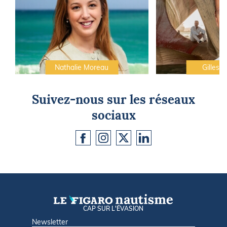
Nathalie Moreau
Gilles C
Suivez-nous sur les réseaux
sociaux
CAP SUR L'ÉVASION
Newsletter