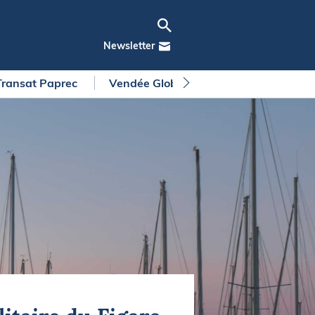
Newsletter
Transat Paprec
Vendée Globe
Arkea Ultim Chall