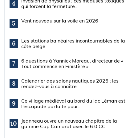
Invasion de physalies : ces méduses toxiques
4
qui forcent la fermeture...
Vent nouveau sur la voile en 2026
5
Les stations balnéaires incontournables de la
6
côte belge
6 questions à Yannick Moreau, directeur de «
7
Tout commence en Finistère »
Calendrier des salons nautiques 2026 : les
8
rendez-vous à connaître
Ce village médiéval au bord du lac Léman est
9
l’escapade parfaite pour...
Jeanneau ouvre un nouveau chapitre de la
10
gamme Cap Camarat avec le 6.0 CC