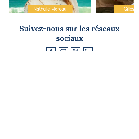
Nathalie Moreau
Gilles C
Suivez-nous sur les réseaux
sociaux
CAP SUR L'ÉVASION
Newsletter
Go !
Contactez-nous