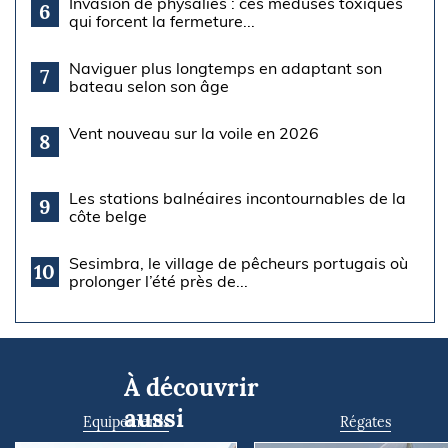
Invasion de physalies : ces méduses toxiques
6
qui forcent la fermeture...
Naviguer plus longtemps en adaptant son
7
bateau selon son âge
Vent nouveau sur la voile en 2026
8
Les stations balnéaires incontournables de la
9
côte belge
Sesimbra, le village de pêcheurs portugais où
10
prolonger l’été près de...
À découvrir
aussi
Equipements
Régates