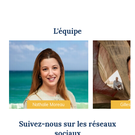
L'équipe
Nathalie Moreau
Gilles C
Suivez-nous sur les réseaux
sociaux