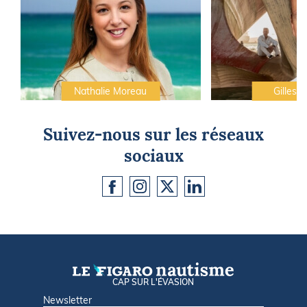
Nathalie Moreau
Gilles C
Suivez-nous sur les réseaux
sociaux
CAP SUR L'ÉVASION
Newsletter