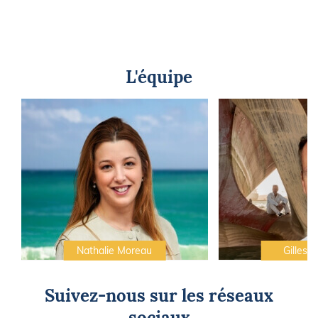
L'équipe
Nathalie Moreau
Gilles C
Suivez-nous sur les réseaux
sociaux