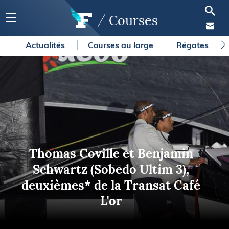
Courses
Actualités
Courses au large
Régates
Thomas Coville et Benjamin
Schwartz (Sobedo Ultim 3),
deuxièmes* de la Transat Café
L'or