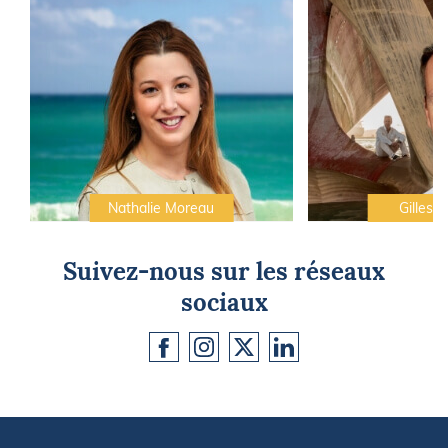
Nathalie Moreau
Gilles C
Suivez-nous sur les réseaux
sociaux