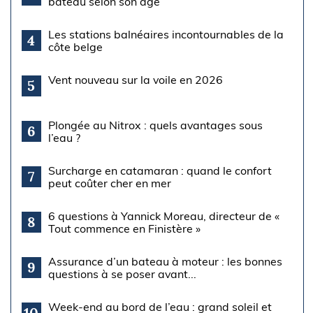
bateau selon son âge
Les stations balnéaires incontournables de la
4
côte belge
Vent nouveau sur la voile en 2026
5
Plongée au Nitrox : quels avantages sous
6
l’eau ?
Surcharge en catamaran : quand le confort
7
peut coûter cher en mer
6 questions à Yannick Moreau, directeur de «
8
Tout commence en Finistère »
Assurance d’un bateau à moteur : les bonnes
9
questions à se poser avant...
Week-end au bord de l’eau : grand soleil et
10