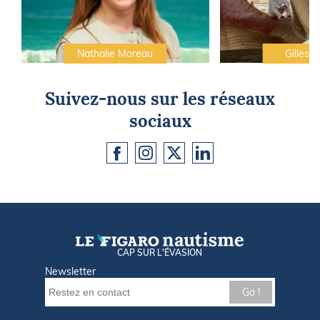
Nathalie Moreau
Gilles C
Suivez-nous sur les réseaux
sociaux
CAP SUR L'ÉVASION
Newsletter
Go !