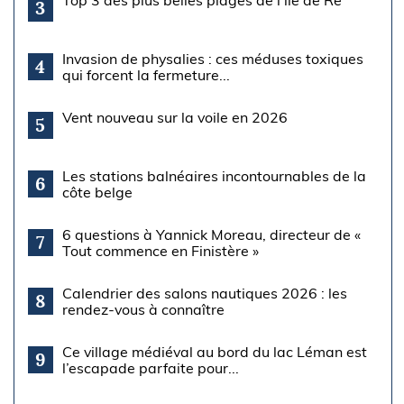
Top 3 des plus belles plages de l'île de Ré
3
Invasion de physalies : ces méduses toxiques
4
qui forcent la fermeture...
Vent nouveau sur la voile en 2026
5
Les stations balnéaires incontournables de la
6
côte belge
6 questions à Yannick Moreau, directeur de «
7
Tout commence en Finistère »
Calendrier des salons nautiques 2026 : les
8
rendez-vous à connaître
Ce village médiéval au bord du lac Léman est
9
l’escapade parfaite pour...