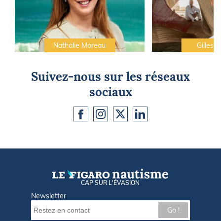
Nathalie Moreau
Gilles C
Suivez-nous sur les réseaux
sociaux
CAP SUR L'ÉVASION
Newsletter
Go !