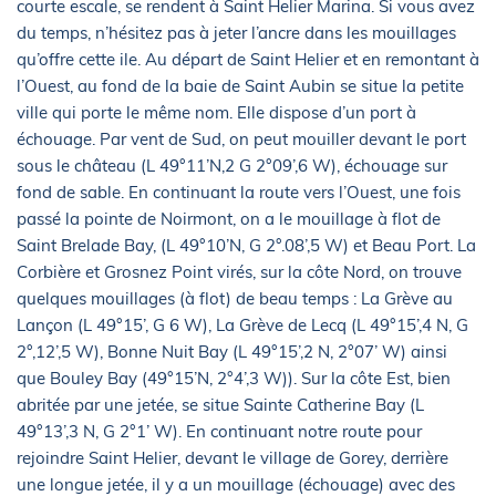
courte escale, se rendent à Saint Helier Marina. Si vous avez
du temps, n’hésitez pas à jeter l’ancre dans les mouillages
qu’offre cette ile. Au départ de Saint Helier et en remontant à
l’Ouest, au fond de la baie de Saint Aubin se situe la petite
ville qui porte le même nom. Elle dispose d’un port à
échouage. Par vent de Sud, on peut mouiller devant le port
sous le château (L 49°11’N,2 G 2°09’,6 W), échouage sur
fond de sable. En continuant la route vers l’Ouest, une fois
passé la pointe de Noirmont, on a le mouillage à flot de
Saint Brelade Bay, (L 49°10’N, G 2°.08’,5 W) et Beau Port. La
Corbière et Grosnez Point virés, sur la côte Nord, on trouve
quelques mouillages (à flot) de beau temps : La Grève au
Lançon (L 49°15’, G 6 W), La Grève de Lecq (L 49°15’,4 N, G
2°,12’,5 W), Bonne Nuit Bay (L 49°15’,2 N, 2°07’ W) ainsi
que Bouley Bay (49°15’N, 2°4’,3 W)). Sur la côte Est, bien
abritée par une jetée, se situe Sainte Catherine Bay (L
49°13’,3 N, G 2°1’ W). En continuant notre route pour
rejoindre Saint Helier, devant le village de Gorey, derrière
une longue jetée, il y a un mouillage (échouage) avec des