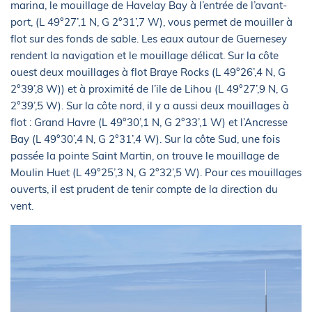
marina, le mouillage de Havelay Bay à l’entrée de l’avant-
port, (L 49°27’,1 N, G 2°31’,7 W), vous permet de mouiller à
flot sur des fonds de sable. Les eaux autour de Guernesey
rendent la navigation et le mouillage délicat. Sur la côte
ouest deux mouillages à flot Braye Rocks (L 49°26’,4 N, G
2°39’,8 W)) et à proximité de l’ile de Lihou (L 49°27’,9 N, G
2°39’,5 W). Sur la côte nord, il y a aussi deux mouillages à
flot : Grand Havre (L 49°30’,1 N, G 2°33’,1 W) et l’Ancresse
Bay (L 49°30’,4 N, G 2°31’,4 W). Sur la côte Sud, une fois
passée la pointe Saint Martin, on trouve le mouillage de
Moulin Huet (L 49°25’,3 N, G 2°32’,5 W). Pour ces mouillages
ouverts, il est prudent de tenir compte de la direction du
vent.