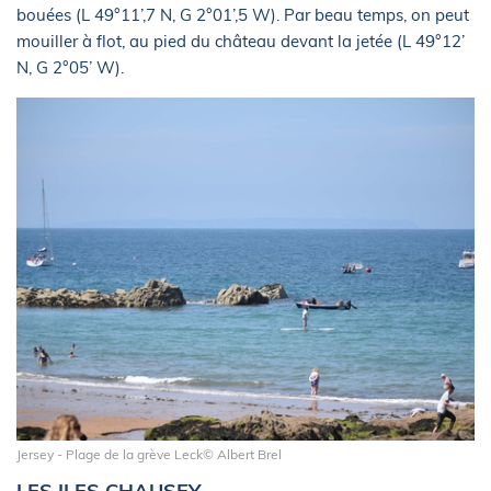
bouées (L 49°11’,7 N, G 2°01’,5 W). Par beau temps, on peut
mouiller à flot, au pied du château devant la jetée (L 49°12’
N, G 2°05’ W).
Jersey - Plage de la grève Leck© Albert Brel
LES ILES CHAUSEY