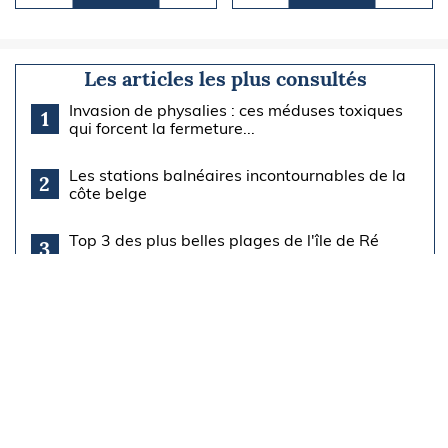
Les articles les plus consultés
Invasion de physalies : ces méduses toxiques
1
qui forcent la fermeture...
Les stations balnéaires incontournables de la
2
côte belge
Top 3 des plus belles plages de l'île de Ré
3
Douarnenez, en Bretagne : en août, cap sur la
4
capitale des bateaux...
Lac Baïkal, entre science, mythes et
5
phénomènes inexpliqués
Çeşme en août : la station balnéaire turque
6