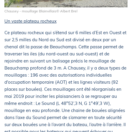
Chausey - mouillage Blainvillais© Albert Brel
Un vaste plateau rocheux
Ce plateau rocheux qui s’étend sur 6 milles d’Est en Ouest et
sur 2,5 milles du Nord au Sud est divisé en deux par un
chenal dit la passe de Beauchamps. Cette passe permet de
traverser les iles (du nord-ouest au sud-ouest) et de
rejoindre en suivant un balisage précis le mouillage de
Beauchamp profond de 3 m. A Chausey, il y a deux types de
mouillages : 196 avec des autorisations individuelles
d'occupation temporaire (AOT) et les lignes visiteurs (92
places sur bouées). Ces mouillages ont été réorganisés en
mai 2019 pour inciter les plaisanciers à se regrouper au
même endroit : Le Sound (L 48°52’,3 N, G 1°49’,3 W),
mouillage en eau profonde. Une chaine de bouées alignées
dans l’axe du Sound permet de s’amarrer en toute sécurité
sur deux bouées une à l’avant du bateau, l’autre à l’arrière. Il
est possible pour les bateaux qui peuvent échouer ou