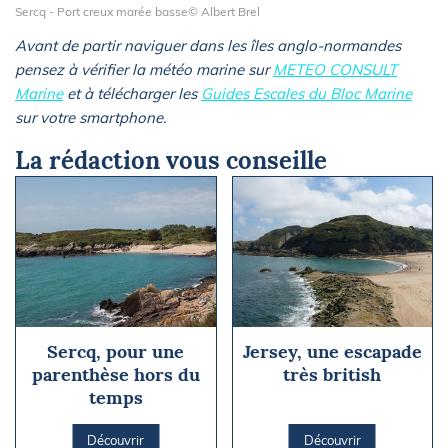
Sercq - Port creux marée basse© Albert Brel
Avant de partir naviguer dans les îles anglo-normandes
pensez à vérifier la météo marine sur
METEO CONSULT
Marine
et à télécharger les
Guides Escales du Bloc Marine
sur votre smartphone.
La rédaction vous conseille
Sercq, pour une
Jersey, une escapade
parenthèse hors du
très british
temps
Découvrir
Découvrir