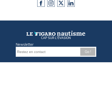
CAP SUR L'ÉVASION
Newsletter
Go !
Contactez-nous
Nos offres d'emploi
Tout savoir sur Le FIGARO Nautisme
Qui sommes-nous ?
Plan du site
Mentions légales