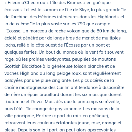
« Eilean a’Cheo » ou « L’île des Brumes » en gaélique
écossais. Tel est le surnom de l’île de Skye, la plus grande île
de l’archipel des Hébrides intérieures dans les Highlands, et
la deuxième île la plus vaste sur les 790 que compte
l’Ecosse. Un morceau de roche volcanique de 80 km de long,
éclaté et pénétré par de longs bras de mer et de multiples
lochs
, relié à la côte ouest de l’Écosse par un pont et
quelques ferries. Un bout du monde où le vent fait souvent
rage, où les prairies verdoyantes, peuplées de moutons
Scottish Blackface à la généreuse toison blanche et de
vaches Highland au long pelage roux, sont régulièrement
balayées par une pluie cinglante. Les pics acérés de la
chaîne montagneuse des Cuillin ont tendance à disparaître
derrière un épais brouillard durant les six mois que durent
l’automne et l’hiver. Mais dès que le printemps se réveille,
puis l'été, l’île change de physionomie. Les maisons de la
ville principale, Portree (« port du roi » en gaélique),
retrouvent leurs couleurs éclatantes jaune, rose, orange et
bleue. Depuis son joli port, on peut alors apercevoir les