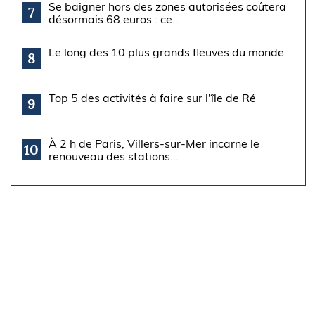
Se baigner hors des zones autorisées coûtera
7
désormais 68 euros : ce...
Le long des 10 plus grands fleuves du monde
8
Top 5 des activités à faire sur l'île de Ré
9
À 2 h de Paris, Villers-sur-Mer incarne le
10
renouveau des stations...
À découvrir
aussi
Carnet de voyage
Course au large