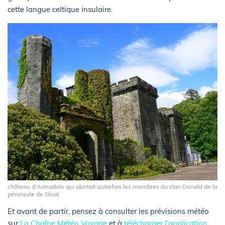
cette langue celtique insulaire.
château d'Armadale qui abritait autrefois les membres du clan Donald de la
péninsule de Sleat
Et avant de partir, pensez à consulter les prévisions météo
sur
La Chaîne Météo Voyage
et à
télécharger l'application