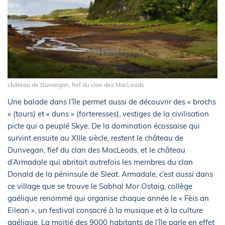
château de Dunvegan, fief du clan des MacLeods
Une balade dans l’île permet aussi de découvrir des « brochs
» (tours) et « duns » (forteresses), vestiges de la civilisation
picte qui a peuplé Skye. De la domination écossaise qui
survint ensuite au XIIIe siècle, restent le château de
Dunvegan, fief du clan des MacLeods, et le château
d’Armadale qui abritait autrefois les membres du clan
Donald de la péninsule de Sleat. Armadale, c’est aussi dans
ce village que se trouve le Sabhal Mor Ostaig, collège
gaélique renommé qui organise chaque année le « Fèis an
Eilean », un festival consacré à la musique et à la culture
gaélique. La moitié des 9000 habitants de l’île parle en effet