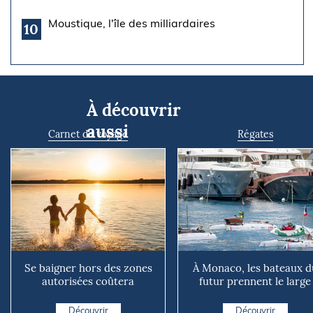
Moustique, l'île des milliardaires
10
À découvrir
aussi
Carnet de voyage
Régates
Se baigner hors des zones
À Monaco, les bateaux d
autorisées coûtera
futur prennent le large
désormais 68 euros : ce
qui...
Découvrir
Découvrir