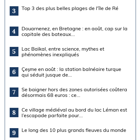
Top 3 des plus belles plages de l'île de Ré
3
Douarnenez, en Bretagne : en août, cap sur la
4
capitale des bateaux...
Lac Baïkal, entre science, mythes et
5
phénomènes inexpliqués
Çeşme en août : la station balnéaire turque
6
qui séduit jusque de...
Se baigner hors des zones autorisées coûtera
7
désormais 68 euros : ce...
Ce village médiéval au bord du lac Léman est
8
l’escapade parfaite pour...
Le long des 10 plus grands fleuves du monde
9