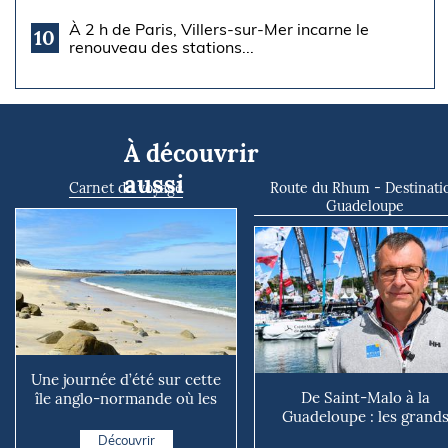
À 2 h de Paris, Villers-sur-Mer incarne le
10
renouveau des stations...
À découvrir
aussi
Carnet de voyage
Route du Rhum - Destinati
Guadeloupe
Une journée d’été sur cette
De Saint-Malo à la
île anglo-normande où les
Guadeloupe : les grand
voitures n’existen...
défis météo de la Route 
Découvrir