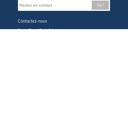
Go !
Contactez-nous
Nos offres d'emploi
Tout savoir sur Le FIGARO Nautisme
Qui sommes-nous ?
Plan du site
Mentions légales
Paramètres des cookies
Infos cookies
Politique de confidentialité
CGU
Afficher le centre de confidentialité