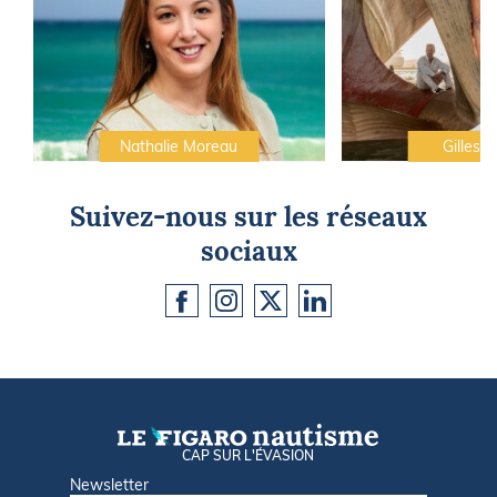
Nathalie Moreau
Gilles C
Suivez-nous sur les réseaux
sociaux
CAP SUR L'ÉVASION
Newsletter