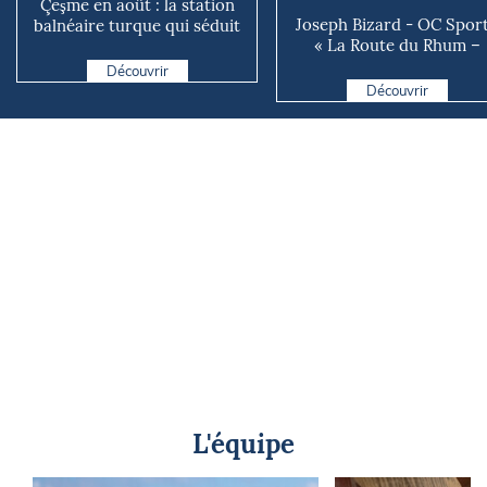
Çeşme en août : la station
Joseph Bizard - OC Sport
balnéaire turque qui séduit
« La Route du Rhum –
jusque de l’autre...
Destination Guadeloupe e.
Découvrir
Découvrir
L'équipe