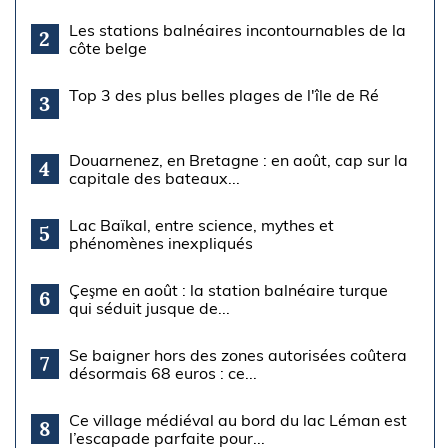
Les stations balnéaires incontournables de la
2
côte belge
Top 3 des plus belles plages de l'île de Ré
3
Douarnenez, en Bretagne : en août, cap sur la
4
capitale des bateaux...
Lac Baïkal, entre science, mythes et
5
phénomènes inexpliqués
Çeşme en août : la station balnéaire turque
6
qui séduit jusque de...
Se baigner hors des zones autorisées coûtera
7
désormais 68 euros : ce...
Ce village médiéval au bord du lac Léman est
8
l’escapade parfaite pour...