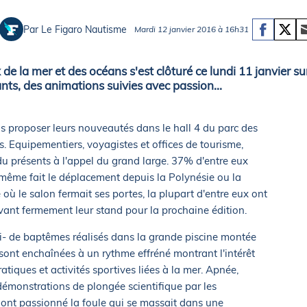
Briefings
ISIRS
Par Le Figaro Nautisme
Mardi 12 janvier 2016 à 16h31
che en mer
FLASH INFO
ongée
 la mer et des océans s'est clôturé ce lundi 11 janvier sur
isse
ants, des animations suivies avec passion...
s proposer leurs nouveautés dans le hall 4 du parc des
is. Equipementiers, voyagistes et offices de tourisme,
du présents à l'appel du grand large. 37% d'entre eux
t même fait le déplacement depuis la Polynésie ou la
ù le salon fermait ses portes, la plupart d'entre eux ont
rvant fermement leur stand pour la prochaine édition.
ssi- de baptêmes réalisés dans la grande piscine montée
e sont enchaînées à un rythme effréné montrant l'intérêt
atiques et activités sportives liées à la mer. Apnée,
émonstrations de plongée scientifique par les
 ont passionné la foule qui se massait dans une