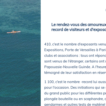
Equipements
LO
Salons
Pê
Economie
Pl
Yachting
Le rendez-vous des amoureux de
Gl
record de visiteurs et d'expos
410, c'est le nombre d'exposants venu
Expositions, Porte de Versailles à Par
clubs et associations : tous ont répon
sont venus de l'étranger, certains on
Papouasie-Nouvelle Guinée. A l'heure o
témoigné de leur satisfaction en rése
1 100, c'est le nombre -record lui au
pour l'occasion. Des initiations qui s
du grand public pour les différentes pr
plongée bouteille ou en scaphandre, d
gendarmes et autres tests de matériel