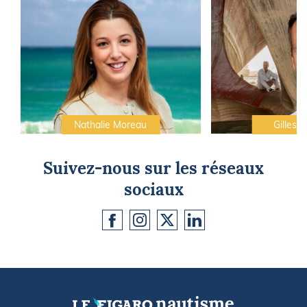
Nathalie Moreau
Gilles C
Suivez-nous sur les réseaux
sociaux